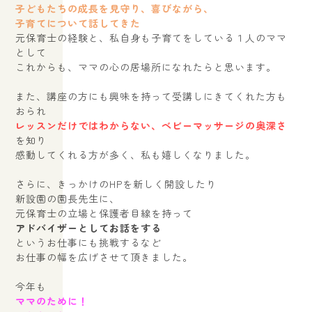
子どもたちの成長を見守り、喜びながら、
子育てについて話してきた
元保育士の経験と、私自身も子育てをしている１人のママ
として
これからも、ママの心の居場所になれたらと思います。
また、講座の方にも興味を持って受講しにきてくれた方も
address｜大阪府箕面市
おられ
open｜10:00～17:00
レッスンだけではわからない、ベビーマッサージの奥深さ
を知り
close｜不定休
感動してくれる方が多く、私も嬉しくなりました。
さらに、きっかけのHPを新しく開設したり
新設園の園長先生に、
元保育士の立場と保護者目線を持って
アドバイザーとしてお話をする
というお仕事にも挑戦するなど
お仕事の幅を広げさせて頂きました。
今年も
ママのために！