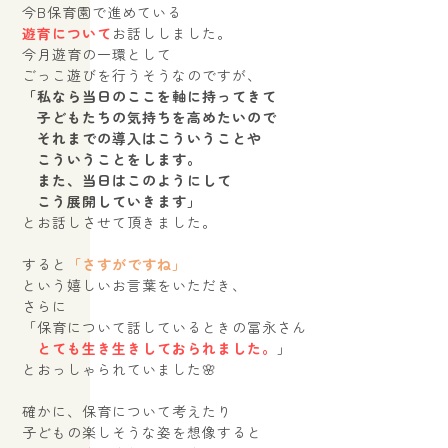
今B保育園で進めている
遊育について
お話し
しました。
今月遊育の一環として
ごっこ遊びを行うそうなのですが、
「私なら当日のここを軸に持ってきて
子どもたちの気持ちを高めたいので
それまでの導入はこういうことや
こういうことをします。
また、当日はこのようにして
こう展開していきます」
とお話しさせて頂きました。
すると
「さすがですね」
という嬉しいお言葉をいただき、
さらに
address｜大阪府箕面市
「保育について話しているときの冨永さん
open｜10:00～17:00
とても生き生きしておられました。
」
close｜不定休
とおっしゃられていました🌸
確かに、保育について考えたり
子どもの楽しそうな姿を想像すると