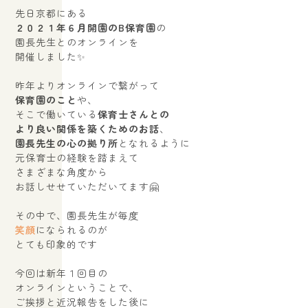
先日京都にある
２０２１年６月開園のB保育園
の
園長先生とのオンラインを
開催しました✨
昨年よりオンラインで繋がって
保育園のこと
や、
そこで働いている
保育士さんとの
より良い関係を築くためのお話
、
園長先生の心の拠り所
となれるように
元保育士の経験を踏まえて
さまざまな角度から
お話しせせていただいてます🤗
その中で、園長先生が毎度
笑顔
になられるのが
とても印象的です
今回は新年１回目の
オンラインということで、
ご挨拶と近況報告をした後に