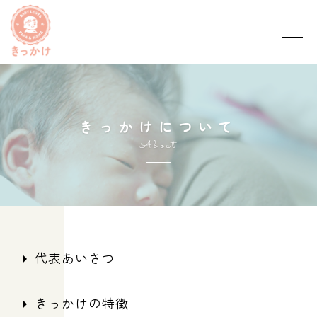
き
っ
か
け
に
つ
い
て
A
b
o
u
t
代表あいさつ
きっかけの特徴