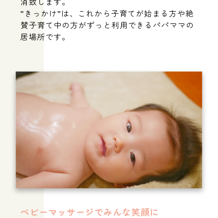
消致します。
”きっかけ”は、これから子育てが始まる方や絶
賛子育て中の方がずっと利用できるパパママの
居場所です。
address｜大阪府箕面市
open｜10:00～17:00
ベビーマッサージでみんな笑顔に