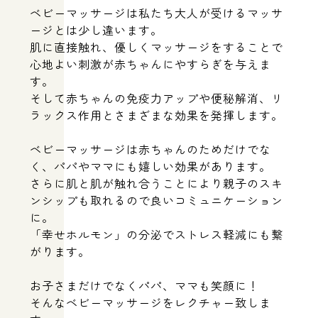
close｜不定休
ベビーマッサージは私たち大人が受けるマッサ
ージとは少し違います。
肌に直接触れ、優しくマッサージをすることで
心地よい刺激が赤ちゃんにやすらぎを与えま
す。
そして赤ちゃんの免疫力アップや便秘解消、リ
ラックス作用とさまざまな効果を発揮します。
ベビーマッサージは赤ちゃんのためだけでな
く、パパやママにも嬉しい効果があります。
さらに肌と肌が触れ合うことにより親子のスキ
ンシップも取れるので良いコミュニケーション
に。
「幸せホルモン」の分泌でストレス軽減にも繋
がります。
お子さまだけでなくパパ、ママも笑顔に！
そんなベビーマッサージをレクチャー致しま