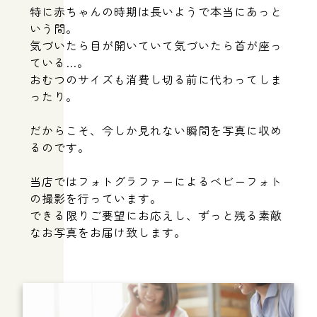
特に赤ちゃんの時期は長いようで本当にあっと
いう間。
気づいたら目が開いていて気づいたら首が座っ
ている…。
おむつのサイズも消費し切る前に代わってしま
ったり。
だからこそ、今しか見れない瞬間を写真に収め
るのです。
当店ではフォトグラファーによるベビーフォト
の撮影を行っています。
できる限りご要望にお応えし、ずっと残る素敵
出産や子育ての悩み相談、離乳食についてのアドバイスなら大阪府箕
面市にある”きっかけ”へ。
なお写真をお届け致します。