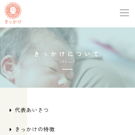
き
っ
か
け
に
つ
い
て
A
b
o
u
t
代表あいさつ
きっかけの特徴