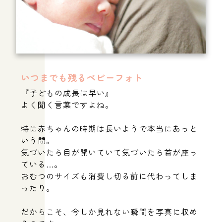
address｜大阪府箕面市
open｜10:00～17:00
close｜不定休
いつまでも残るベビーフォト
『子どもの成長は早い』
よく聞く言葉ですよね。
特に赤ちゃんの時期は長いようで本当にあっと
いう間。
気づいたら目が開いていて気づいたら首が座っ
ている…。
おむつのサイズも消費し切る前に代わってしま
ったり。
だからこそ、今しか見れない瞬間を写真に収め