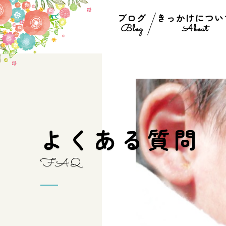
ブログ
きっかけについ
Blog
About
よ
く
あ
る
質
問
F
A
Q