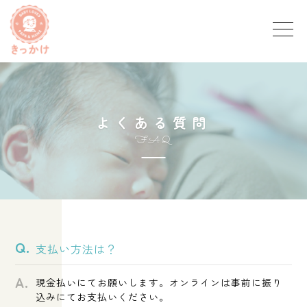
よ
く
あ
る
質
問
F
A
Q
支払い方法は？
現金払いにてお願いします。オンラインは事前に振り
込みにてお支払いください。