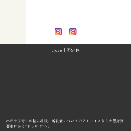
address｜大阪府箕面市
open｜10:00～17:00
close｜不定休
出産や子育ての悩み相談、離乳食についてのアドバイスなら大阪府箕
面市にある”きっかけ”へ。