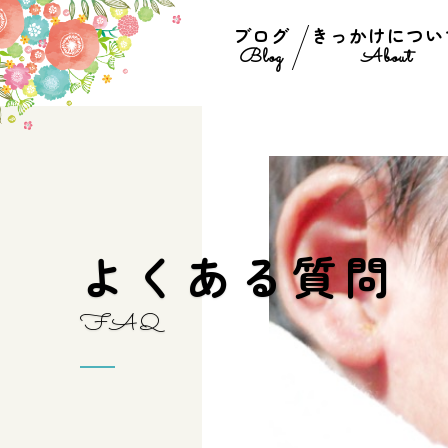
ブログ
きっかけについ
Blog
About
よ
く
あ
る
質
問
F
A
Q